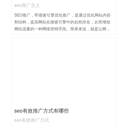
seo推广含义
SEO推广，即搜索引擎优化推广，是通过优化网站内容
和结构，提高网站在搜索引擎中的自然排名，从而增加
网站流量的一种网络营销手段。简单来说，就是让网站
在搜索引擎的结果页中排名靠前，从而吸引更多的潜在
用户访问。SEO推广，即搜索引擎优化推广，是一种通
过优化网站内容和结构，提高网站在搜索引擎中的自然
排名，从而吸引更多有价值访问者的网络营销方式。其
核心在于利用搜索引擎的排名机制，通过关键词研究、
网站结构优化、内容优化等手段，使网站在相关搜索结
果中获得更高的曝光度和点击率。SEO推广是一种长期
且持续的过程，需要不断地监测和调整策略，以适应搜
索引擎算法的变化和用户搜索习惯的改变。它旨在提升
网站的可见性和影响力，进而增加网站流量、转化率和
收益。
seo有效推广方式有哪些
seo有效推广方式