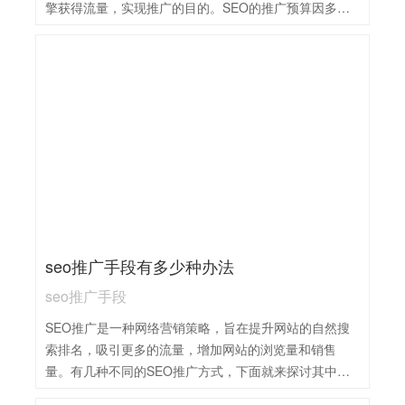
擎获得流量，实现推广的目的。SEO的推广预算因多种
因素而异，难以给出一个具体的数字。预算的制定通常
需要考虑以下几个方面：1，行业与竞争程度：不同行业
的竞争程度不同，SEO推广的预算也会有所差异。例
如，金融、医疗保健和技术等竞争激烈的行业，通常需
要更高的SEO预算。2，目标关键词数量与难度：关键词
的数量和难度直接影响SEO的工作量和成本。优化大量
或高难度的关键词需要更多的时间和资源投入。3，网站
规模与结构：网站规模越大、结构越复杂，SEO推广所
需的时间和人力成本也越高。4，优化策略与周期：不同
的SEO优化策略和优化周期所需的预算也不同。长期的
SEO策略和快速见效的SEO策略在预算上会有显著差
seo推广手段有多少种办法
异。5，外部资源投入：如广告费用、外部链接建设等，
也是SEO推广预算的重要组成部分。
seo推广手段
SEO推广是一种网络营销策略，旨在提升网站的自然搜
索排名，吸引更多的流量，增加网站的浏览量和销售
量。有几种不同的SEO推广方式，下面就来探讨其中的
几种。1，关键词优化：选择合适的关键词，优化网站内