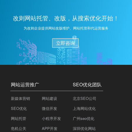
接、参与行业论坛等方式，增加网站的外部链接，提高
网站的权重和可信度。4，社交媒体推广：利用社交媒体
改则网站托管、改版，从搜索优化开始！
平台发布网站内容，增加品牌曝光度，吸引更多用户访
问网站。5，网站结构优化：优化网站的导航、布局和内
为改则企业提供网站改版维护、网站托管和代运营服务
部链接，提升用户体验，使搜索引擎更容易抓取和索引
网站内容。6，移动优化：确保网站在移动设备上的良好
立即咨询
显示和使用体验，以适应越来越多的移动用户。7，数据
分析和优化：利用网站分析工具监控流量和用户行为，
根据数据反馈不断优化SEO策略。
网站运营推广
SEO优化团队
新媒体营销
网站建设
北京SEO公司
SEO优化
微信开发
上海网站优化
网站托管
小程序开发
广州seo优化
危机公关
APP开发
深圳优化网站