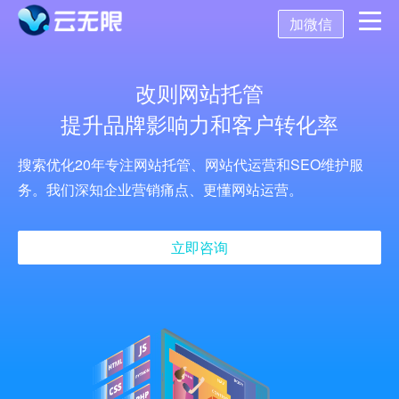
加微信
首页
改则网站托管
提升品牌影响力和客户转化率
营销推广
搜索优化20年专注网站托管、网站代运营和SEO维护服
数字化营销
数字化建设
SEO优化
务。我们深知企业营销痛点、更懂网站运营。
SEO技术
新媒体营销
网站建设
关键词SEO排名
立即咨询
关于我们
网站优化
公众号开发
百度SEO诊断
搜索引擎优化
AI获客系统
托管代运营
小程序开发
网站优化方案
SEO服务报价
关于我们
舆情监控
APP开发