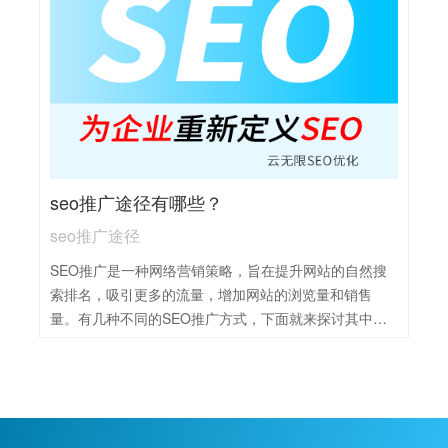
对网站的关注度。2，内容营销：持续产出高质量、原创
的内容，如文章、视频等，吸引用户访问并增加用户粘
性，提升网站权威性。3，网站结构优化：确保网站结构
清晰、导航简便，提高用户体验和搜索引擎的抓取效
率。4，外部链接建设：积极与其他高质量网站建立链接
关系，增加网站的外部链接，提升网站权重和可信度。
5，持续监测与优化：利用SEO工具监测网站表现，分析
数据并持续优化策略，以应对搜索引擎算法的变化。6，
seo推广途径有哪些？
移动优化：重视移动设备的访问体验，确保网站在移动
设备上的兼容性和响应速度。
seo推广途径
SEO推广是一种网络营销策略，旨在提升网站的自然搜
索排名，吸引更多的流量，增加网站的浏览量和销售
量。有几种不同的SEO推广方式，下面就来探讨其中的
几种。1，关键词优化：通过研究并优化关键词，提高网
站在搜索引擎中的排名，吸引潜在用户。2，内容营销：
创建高质量、有价值的内容，如博客文章、白皮书等，
提升网站权威性和用户粘性，同时增加搜索引擎的收录
和排名。3，外部链接建设：通过与其他网站建立友情链