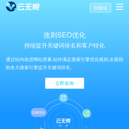
加微信
首页
改则SEO优化
营销推广
持续提升关键词排名和客户转化
数字化营销
数字化建设
SEO优化
通过站内改进网站质量,站外满足搜索引擎优化规则,全面协
助各大搜索引擎提升关键词排名。
SEO技术
新媒体营销
网站建设
关键词SEO排名
立即咨询
关于我们
网站优化
公众号开发
百度SEO诊断
搜索引擎优化
AI获客系统
托管代运营
小程序开发
网站优化方案
SEO服务报价
关于我们
舆情监控
APP开发