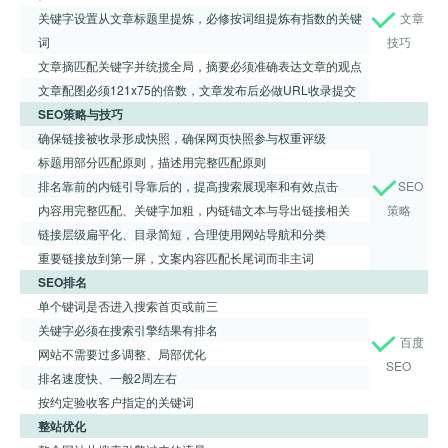
关键字设置从文章标题里提炼，必修按词组提炼有指数的关键
文章
词
技巧
文章摘匹配关键字并统揽全局，摘要必须准确表达文章的观点
文章配图必须121x75的倍数，文章发布后必做URL收录提交
SEO策略与技巧
确保链接被收录形成快照，确保网页快照参与权重评级
标题用部分匹配原则，描述用完整匹配原则
排名靠前的内链引导靠后的，提高搜索展现率和有效点击
SEO
内容用完整匹配、关键字加粗，内链锚文本与导出链接相关
策略
链接层级扁平化、目录简短，合理使用网站导航和分类
重要链接放到第一屏，文案内容匹配长尾词而非主词
SEO排名
单个键词是否进入搜索首页或前三
关键字必须在搜索引擎结果有排名
百度
网站不需要过多调整、局部优化
SEO
排名速度快、一般2周左右
按约定验收客户指定的关键词
整站优化