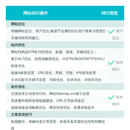
网站SEO操作
SEO类型
网站定位
明确网站定位、用户定位,根据产品属性结合用户搜索习惯进行
用户
关键词研究和建立。
定位
站内优化
网站结构及HTML代码优化、标题、描述、关键词定义；
图片ALT优化、快照缩略图优化、H\STRONG\FONT\P\DIV\LI
站内
标签优化
SEO
链接A标签设置、URL优化、死链、空链、#号链等处理
文本匹配与关键字设置、导航优化、目录优化、详情页优化
站外优化
百度收录主动请求代码、网站Sitemap.xml索引设置
站外
高质量外链和友情链接建设、URL引导收录提交
SEO
搜索体验及缩略图优化、网页快照优化、权重评级提升
文章发布技巧
标题醒目、准确传递文章思想，标题具备高度的总结性和概括
性