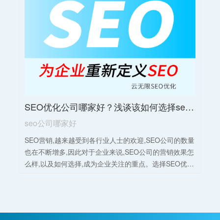
索引擎中的排名。2，增加网站流量：外链可以为网站带
来更多的流量。当其他网站的访问者点击外链进入目标
网站时，网站的流量将增加。这些访问者可能成为网站
的潜在客户或读者。3，提高网站知名度和品牌曝光：外
链有助于网站获得更多的曝光和知名度。当其他网站链
接到目标网站时，更多的人会注意到该网站，并且网站
的品牌会得到更多的认可。总之，SEO外链在网站优化
中扮演着重要角色，对于提升网站权重、增加流量、扩
大曝光率等方面都具有积极影响。
SEO优化公司哪家好？浅谈该如何选择seo公司！
seo公司哪家好
SEO营销,越来越受到各行业人士的欢迎,SEO公司的数量
也在不断增多,因此对于企业来说,SEO公司的营销效果怎
么样,以及如何选择,成为企业关注的重点。选择SEO优化
公司时，应考虑其专业性、经验和口碑。可查看公司的
过往案例和客户评价，了解其服务质量和效果。同时，
要关注公司的团队实力，包括SEO专家、内容编辑和技
术人员的配备。此外，公司是否具备数据分析能力也很