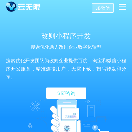
加微信
首页
改则小程序开发
营销推广
搜索优化助力改则企业数字化转型
数字化营销
数字化建设
SEO优化
搜索优化开发团队为改则企业提供百度、淘宝和微信小程
序开发服务，精准连接用户，无需下载，扫码转发和分
SEO技术
享。
新媒体营销
网站建设
关键词SEO排名
立即咨询
关于我们
网站优化
公众号开发
百度SEO诊断
搜索引擎优化
AI获客系统
托管代运营
小程序开发
网站优化方案
SEO服务报价
关于我们
舆情监控
APP开发